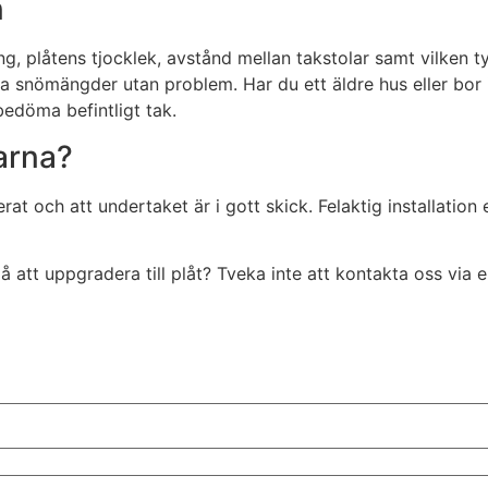
n
ng, plåtens tjocklek, avstånd mellan takstolar samt vilken 
ka snömängder utan problem. Har du ett äldre hus eller bo
bedöma befintligt tak.
garna?
terat och att undertaket är i gott skick. Felaktig installati
 att uppgradera till plåt? Tveka inte att kontakta oss via e