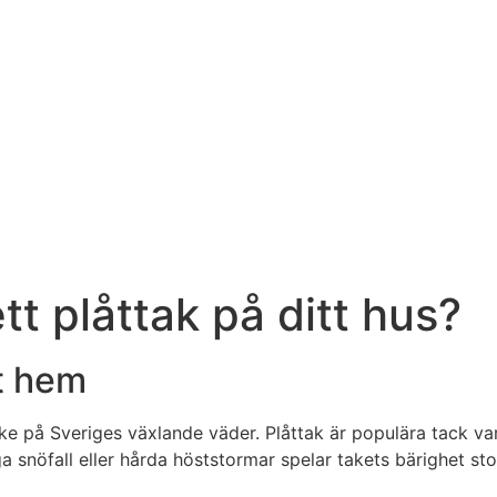
tt plåttak på ditt hus?
tt hem
anke på Sveriges växlande väder. Plåttak är populära tack va
 snöfall eller hårda höststormar spelar takets bärighet stor