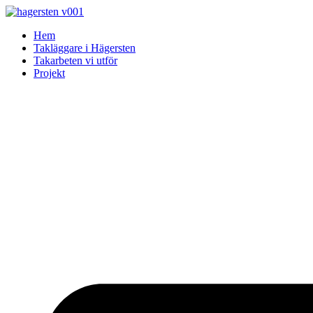
Skip
to
Hem
content
Takläggare i Hägersten
Takarbeten vi utför
Projekt