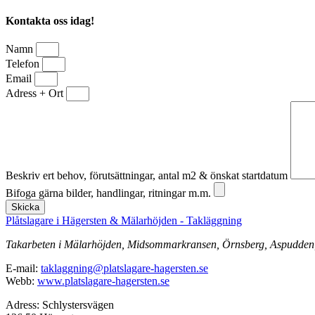
Kontakta oss idag!
Namn
Telefon
Email
Adress + Ort
Beskriv ert behov, förutsättningar, antal m2 & önskat startdatum
Bifoga gärna bilder, handlingar, ritningar m.m.
Skicka
Plåtslagare i Hägersten & Mälarhöjden - Takläggning
Takarbeten i Mälarhöjden, Midsommarkransen, Örnsberg, Aspudden, Fr
E-mail:
taklaggning@platslagare-hagersten.se
Webb:
www.platslagare-hagersten.se
Adress: Schlystersvägen