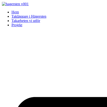
Skip
to
Hem
content
Takläggare i Hägersten
Takarbeten vi utför
Projekt