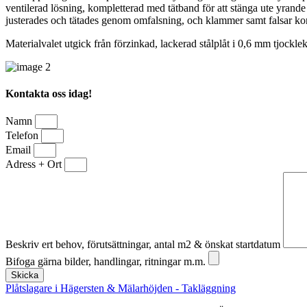
ventilerad lösning, kompletterad med tätband för att stänga ute yrande
justerades och tätades genom omfalsning, och klammer samt falsar kontr
Materialvalet utgick från förzinkad, lackerad stålplåt i 0,6 mm tjocklek
Kontakta oss idag!
Namn
Telefon
Email
Adress + Ort
Beskriv ert behov, förutsättningar, antal m2 & önskat startdatum
Bifoga gärna bilder, handlingar, ritningar m.m.
Skicka
Plåtslagare i Hägersten & Mälarhöjden - Takläggning