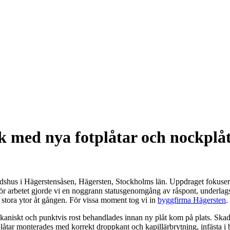
k med nya fotplåtar och nockplåt
adshus i Hägerstensåsen, Hägersten, Stockholms län. Uppdraget fokuserade
nför arbetet gjorde vi en noggrann statusgenomgång av råspont, underla
 stora ytor åt gången. För vissa moment tog vi in
byggfirma Hägersten
.
kaniskt och punktvis rost behandlades innan ny plåt kom på plats. Skada
plåtar monterades med korrekt droppkant och kapillärbrytning, infästa 