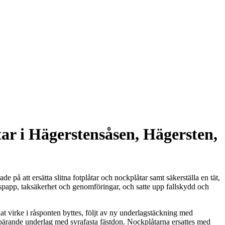
ar i Hägerstensåsen, Hägersten,
 på att ersätta slitna fotplåtar och nockplåtar samt säkerställa en tät,
gspapp, taksäkerhet och genomföringar, och satte upp fallskydd och
t virke i råsponten byttes, följt av ny underlagstäckning med
i bärande underlag med syrafasta fästdon. Nockplåtarna ersattes med