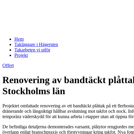
Hem
Takläggare i Hägersten
Takarbeten vi utför
Projekt
Offert
Renovering av bandtäckt plåtta
Stockholms län
Projektet omfattade renovering av ett bandtäckt plåttak på ett flerbost
dränerande och långsiktigt hållbar avslutning mot takfot och nock. I
temporära väderskydd för att kunna arbeta i etapper utan att öppna för
De befintliga detaljerna demonterades varsamt, plåtytor rengjordes me
överlapp enligt branschpraxis och förstyvningar kring takfot. Nya fot