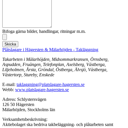
Bifoga gärna bilder, handlingar, ritningar m.m.
Skicka
Plåtslagare i Hägersten & Mälarhöjden - Takläggning
Takarbeten i Mälarhöjden, Midsommarkransen, Örnsberg,
Aspudden, Fruängen, Telefonplan, Axelsberg, Västberga,
Liljeholmen, Årsta, Gröndal, Östberga, Älvsjö, Västberga,
Västertorp, Stureby, Enskede
E-mail:
taklaggning@platslagare-hagersten.se
Webb:
www.platslagare-hagersten.se
Adress: Schlystersvägen
126 50 Hägersten
Mälarhöjden, Stockholms län
Verksamhetsbeskrivning:
Aktiebolaget ska bedriva takbeläggning- och plåtarbeten samt