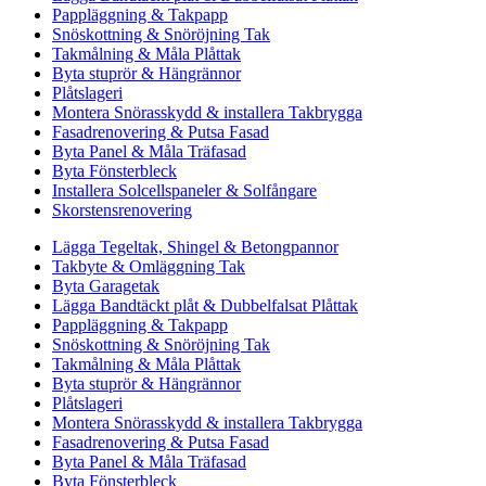
Pappläggning & Takpapp
Snöskottning & Snöröjning Tak
Takmålning & Måla Plåttak
Byta stuprör & Hängrännor
Plåtslageri
Montera Snörasskydd & installera Takbrygga
Fasadrenovering & Putsa Fasad
Byta Panel & Måla Träfasad
Byta Fönsterbleck
Installera Solcellspaneler & Solfångare
Skorstensrenovering
Lägga Tegeltak, Shingel & Betongpannor
Takbyte & Omläggning Tak
Byta Garagetak
Lägga Bandtäckt plåt & Dubbelfalsat Plåttak
Pappläggning & Takpapp
Snöskottning & Snöröjning Tak
Takmålning & Måla Plåttak
Byta stuprör & Hängrännor
Plåtslageri
Montera Snörasskydd & installera Takbrygga
Fasadrenovering & Putsa Fasad
Byta Panel & Måla Träfasad
Byta Fönsterbleck