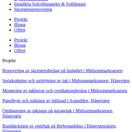
Installera Solcellspaneler & Solfångare
Skorstensrenovering
Projekt
Blogg
Offert
Projekt
Blogg
Offert
Projekt
Renovering av skorstensbeslag på fastighet i Midsommarkransen
Snöskottning och snöröjning av tak i Midsommarkransen, Hägersten
Montering av takhuvar och ventilationsbeslag i Midsommarkransen
Panelbyte och målning av träfasad i Aspudden, Hägersten
Omläggning av takpapp på garagetak i Midsommarkransen,
Hägersten
Bandtäckning av entrétak på flerbostadshus i Hägerstensåsen,
Hägersten