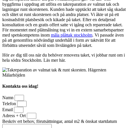
byggfirma i uppdrag att utföra en takreparation av valmat tak och
lagningar runt skorstenen. Kunden hade upptäckt att taket såg skadat
och slitet ut runt skorstenen och på andra platser. Vi åkte ut på ett
kostnadsfritt platsbesök och kikade på taket. Efter en detaljerad
konsultation och en gratis offert satte vi igång och reparerade taket.
För momentet med plåtmålning tog vi in en extern samarbetspartner
med spetskompetens inom
måla plåttak stockholm
. Vi passade även
på att genomföra nödvändigt underhåll i form av taktvätt för att
förbättra utseendet såväl som livslängden på taket.
Hör av dig till oss när du behöver renovera taket, vi jobbar runt om i
hela södra Stockholm. Läs mer här.
Kontakta oss idag!
Namn
Telefon
Email
Adress + Ort
Beskriv ert behov, förutsättningar, antal m2 & önskat startdatum